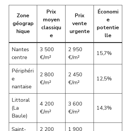
Prix
Économi
Zone
Prix
moyen
e
géograp
vente
classiqu
potentie
hique
urgente
e
lle
Nantes
3 500
2 950
15,7%
centre
€/m²
€/m²
Périphéri
2 800
2 450
e
12,5%
€/m²
€/m²
nantaise
Littoral
4 200
3 600
(La
14,3%
€/m²
€/m²
Baule)
Saint-
2 200
1 900