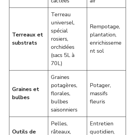
cactées
air
Terreau
universel,
Rempotage,
spécial
Terreaux et
plantation,
rosiers,
substrats
enrichisseme
orchidées
nt sol
(sacs 5L à
70L)
Graines
potagères,
Potager,
Graines et
florales,
massifs
bulbes
bulbes
fleuris
saisonniers
Pelles,
Entretien
Outils de
râteaux,
quotidien,