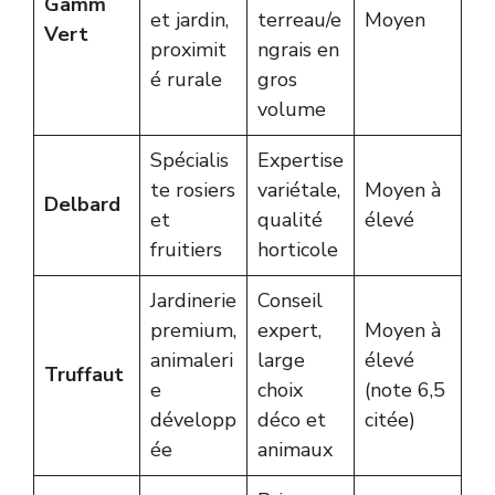
Gamm
et jardin,
terreau/e
Moyen
Vert
proximit
ngrais en
é rurale
gros
volume
Spécialis
Expertise
te rosiers
variétale,
Moyen à
Delbard
et
qualité
élevé
fruitiers
horticole
Jardinerie
Conseil
premium,
expert,
Moyen à
animaleri
large
élevé
Truffaut
e
choix
(note 6,5
développ
déco et
citée)
ée
animaux